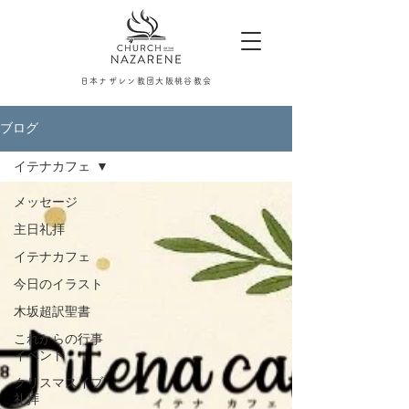
日本ナザレン教団大阪桃谷教会
ブログ
イテナカフェ
メッセージ
主日礼拝
イテナカフェ
今日のイラスト
木坂超訳聖書
これからの行事
イベント
クリスマスイブ
礼拝