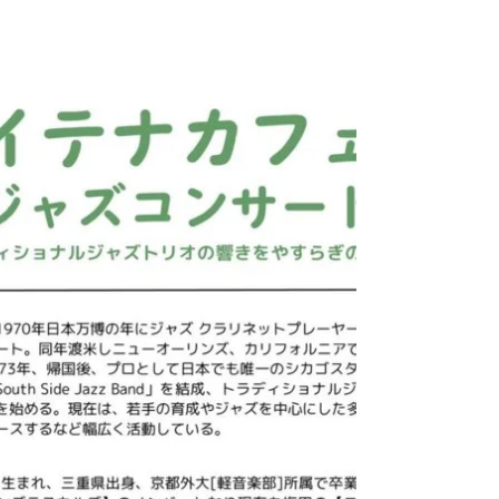
2025.08.16 ドキュメント映画「真夏の夜のジャ
ズ」は、 本日17時からです！✨ 残暑きびしいです
が、お元気ですか？ 外に出るのが怖いですね。😊
そんななかですが 夏のイベント、 イテナの案内さ
せていただきます！ お時間あればぜひ！お越しく
ださいね。✨