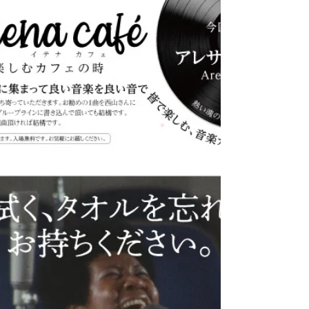
〜トラディショナルジャズトリオの響きをやすら
ぎの空間で〜 クラリネット 吉川 裕之 ピアノ 尾
崎 善康 コントラバス 廣田 昌世 4/19 （土） 開演
15:00 開場14:30 会場：北⽥辺集会所（旧⼤阪⽥辺
教会） 通称 イテナ・カフェ ⼊場無料/申込不要...