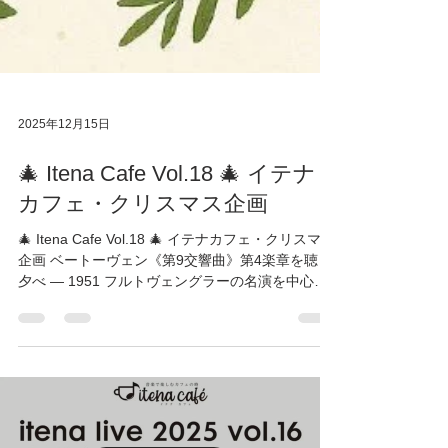
2025年12月15日
🎄 Itena Cafe Vol.18 🎄 イテナ
カフェ・クリスマス企画
🎄 Itena Cafe Vol.18 🎄 イテナカフェ・クリスマス
企画 ベートーヴェン《第9交響曲》第4楽章を聴く
夕べ — 1951 フルトヴェングラーの名演を中心に
— クラシックに詳しくない方も大歓迎！ 一部、ほ
かの演奏との聴き比べも行います🎧 📅 日時：12月
20日（土）17:00〜19:00 📍 会場：北田辺イテナ
（大阪桃谷教会 北田辺集会所） 💰 参加費：無料
（カンパ歓迎） 👥 定員：30名程度（先着） 一年
の恵みを振り返り、 「歓喜の歌」とともにクリス