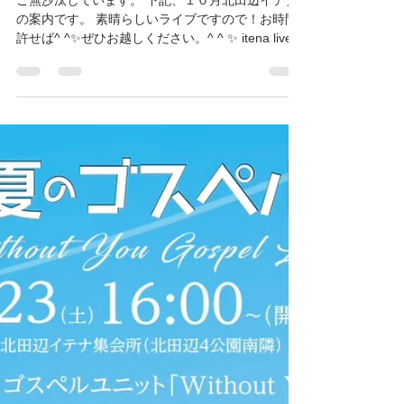
✨ itena live 2025 vol.16 ✨魂に響
くジャズとゴスペルの夕べ
ご無沙汰しています。 下記、１０月北田辺イテナ
の案内です。 素晴らしいライブですので！お時間
許せば^ ^✨ぜひお越しください。^ ^ ✨ itena live
2025 vol.16 ✨ 魂に響くジャズとゴスペルの夕べ
📅 日時：10月18日（土）16:00～（開場15:30／終
演18:00） 📍 会場：北田辺集会所イテナ （大阪市
東住吉区北田辺4丁目2-11 北田辺第4公園南隣） 🎹
出演： •Drene Ivy（ドリーン・アイヴィー／ピア
ノ） アメリカ・オハイオ州クリーブランド生ま
れ。長年にわたりエドウィン・ホーキンス音楽カ
ンファレンスでピアノを教え、キーボーディスト
として奉仕。2018年に来日後は、教会や学校、イ
ベントで幅広く演奏活動を展開中。現在、大阪シ
オン教会の音楽宣教師としても活躍。 •割石孝（わ
りいし たかし／トランペット） 大阪生まれ、大
阪育ち。子どもの頃にトランペットと出会い独学
で習得。1975年にフレディ・ハバードのコンサー
トに衝撃を受けジャズに傾倒。現在は関西を中心