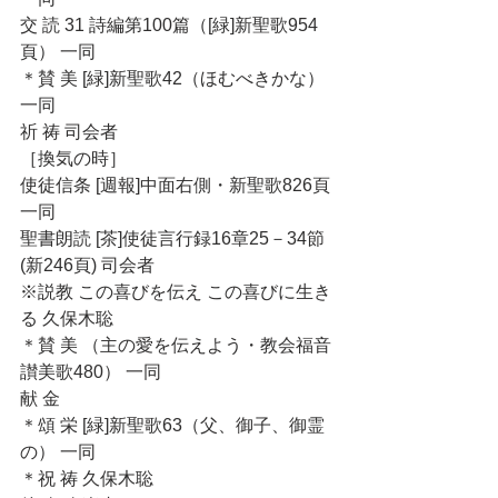
交 読 31 詩編第100篇（[緑]新聖歌954
頁） 一同
＊賛 美 [緑]新聖歌42（ほむべきかな） 
一同
祈 祷 司会者
［換気の時］
使徒信条 [週報]中面右側・新聖歌826頁 
一同
聖書朗読 [茶]使徒言行録16章25－34節
(新246頁) 司会者
※説教 この喜びを伝え この喜びに生き
る 久保木聡
＊賛 美 （主の愛を伝えよう・教会福音
讃美歌480） 一同
献 金 
＊頌 栄 [緑]新聖歌63（父、御子、御霊
の） 一同
＊祝 祷 久保木聡