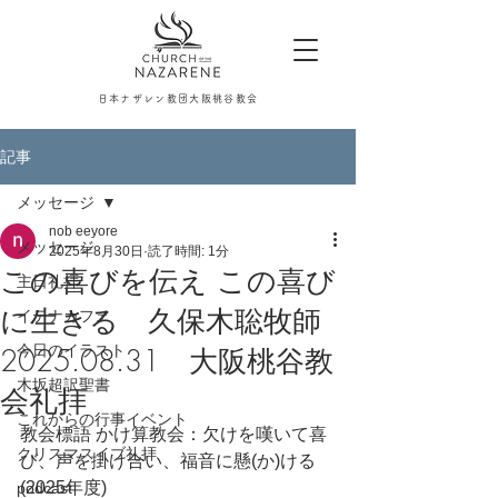
日本ナザレン教団大阪桃谷教会
記事
メッセージ
nob eeyore
メッセージ
2025年8月30日
読了時間: 1分
この喜びを伝え この喜び
主日礼拝
に生きる 久保木聡牧師
イテナカフェ
今日のイラスト
2025.08.31 大阪桃谷教
木坂超訳聖書
会礼拝
これからの行事イベント
教会標語 かけ算教会：欠けを嘆いて喜
クリスマスイブ礼拝
び、声を掛け合い、福音に懸(か)ける
(2025年度)
podcast