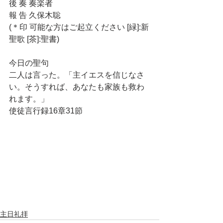
後 奏 奏楽者
報 告 久保木聡
(＊印 可能な方はご起立ください [緑]:新
聖歌 [茶]:聖書)
今日の聖句
二人は言った。「主イエスを信じなさ
い。そうすれば、あなたも家族も救わ
れます。」
使徒言行録16章31節
主日礼拝