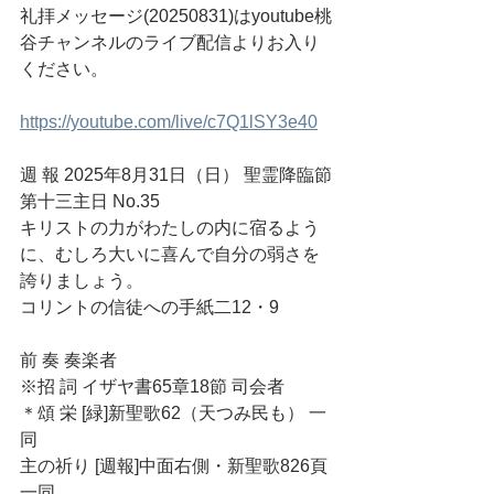
礼拝メッセージ(20250831)はyoutube桃
谷チャンネルのライブ配信よりお入り
ください。
https://youtube.com/live/c7Q1lSY3e40
週 報 2025年8月31日（日） 聖霊降臨節
第十三主日 No.35
キリストの力がわたしの内に宿るよう
に、むしろ大いに喜んで自分の弱さを
誇りましょう。
コリントの信徒への手紙二12・9
前 奏 奏楽者
※招 詞 イザヤ書65章18節 司会者
＊頌 栄 [緑]新聖歌62（天つみ民も） 一
同
主の祈り [週報]中面右側・新聖歌826頁 
一同