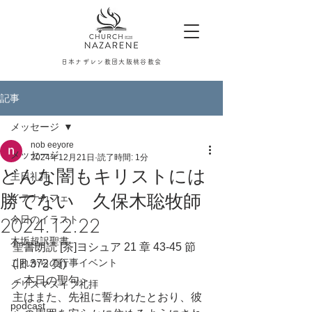
日本ナザレン教団大阪桃谷教会
記事
メッセージ
nob eeyore
メッセージ
2024年12月21日
読了時間: 1分
どんな闇もキリストには
主日礼拝
勝てない 久保木聡牧師
イテナカフェ
今日のイラスト
2024.12.22
木坂超訳聖書
聖書朗読 [茶]ヨシュア 21 章 43-45 節
これからの行事イベント
(旧 372 頁)
＜本日の聖句＞
クリスマスイブ礼拝
主はまた、先祖に誓われたとおり、彼
podcast