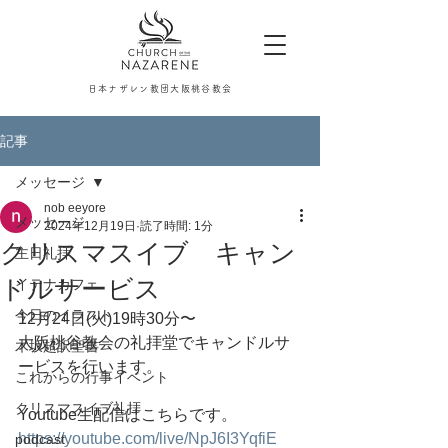
日本ナザレン教団大阪桃谷教会
記事
メッセージ
nob eeyore
メッセージ
2024年12月19日
読了時間: 1分
クリスマスイブ キャン
主日礼拝
ドルサービス
イテナカフェ
今日のイラスト
12月24日(火)19時30分〜
大阪桃谷教会の礼拝堂でキャンドルサ
木坂超訳聖書
ービスを行います。
これからの行事イベント
クリスマスイブ礼拝
Youtube生配信はこちらです。
https://youtube.com/live/NpJ6I3YqfiE
podcast