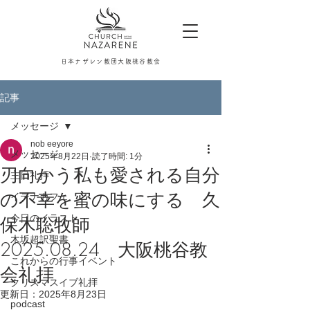
日本ナザレン教団大阪桃谷教会
記事
メッセージ
nob eeyore
メッセージ
2025年8月22日
読了時間: 1分
刃向かう私も愛される自分
主日礼拝
の不幸を蜜の味にする 久
イテナカフェ
今日のイラスト
保木聡牧師
木坂超訳聖書
2025.08.24 大阪桃谷教
これからの行事イベント
会礼拝
クリスマスイブ礼拝
更新日：
2025年8月23日
podcast