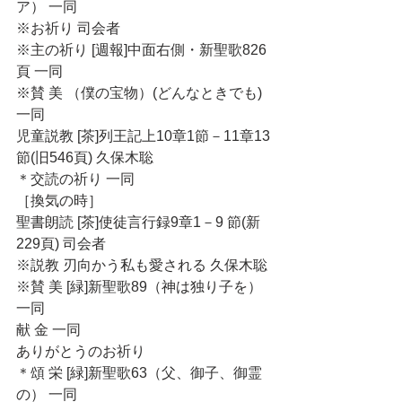
ア） 一同
※お祈り 司会者
※主の祈り [週報]中面右側・新聖歌826
頁 一同
※賛 美 （僕の宝物）(どんなときでも) 
一同
児童説教 [茶]列王記上10章1節－11章13
節(旧546頁) 久保木聡
＊交読の祈り 一同
［換気の時］
聖書朗読 [茶]使徒言行録9章1－9 節(新
229頁) 司会者
※説教 刃向かう私も愛される 久保木聡
※賛 美 [緑]新聖歌89（神は独り子を） 
一同
献 金 一同
ありがとうのお祈り
＊頌 栄 [緑]新聖歌63（父、御子、御霊
の） 一同