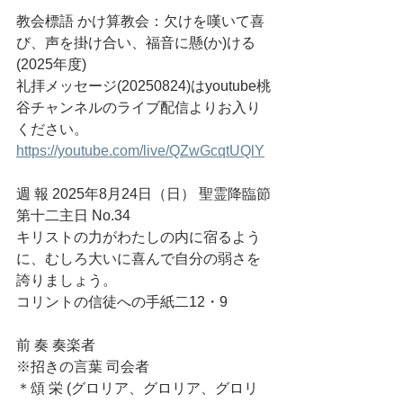
教会標語 かけ算教会：欠けを嘆いて喜
び、声を掛け合い、福音に懸(か)ける
(2025年度)
礼拝メッセージ(20250824)はyoutube桃
谷チャンネルのライブ配信よりお入り
ください。
https://youtube.com/live/QZwGcqtUQlY
週 報 2025年8月24日（日） 聖霊降臨節
第十二主日 No.34
キリストの力がわたしの内に宿るよう
に、むしろ大いに喜んで自分の弱さを
誇りましょう。
コリントの信徒への手紙二12・9
前 奏 奏楽者
※招きの言葉 司会者
＊頌 栄 (グロリア、グロリア、グロリ