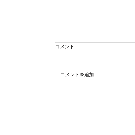
コメント
コメントを追加…
仕える王が平和をもたらす 久
保木聡牧師 2026.08.09
大阪桃谷教会礼拝
CONTACT