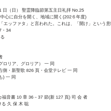
月 21 日（日） 聖霊降臨節第五主日礼拝 No.25
中心に自分を開く、地域に開く(202６年度)
「エッファタ」と言われた。これは、「開け」という意
・34
ける
者
、グロリア、グロリア） 一 同
右側・新聖歌 826 頁・会堂テレビ 一 同
) 一 同
福音書 10 章 36－37 節(新 127 頁) 司 会 者
る 久 保 木 聡