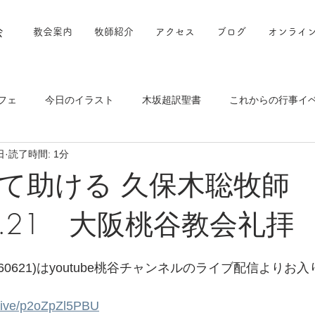
会
教会案内
牧師紹介
アクセス
ブログ
オンライ
フェ
今日のイラスト
木坂超訳聖書
これからの行事イ
日
読了時間: 1分
て助ける 久保木聡牧
06.21 大阪桃谷教会礼拝
60621)はyoutube桃谷チャンネルのライブ配信よりお
/live/p2oZpZl5PBU