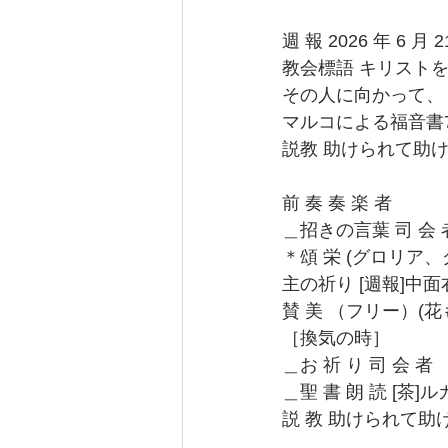
週 報 2026 年 6 
教会標語 キリストを
その人に向かって、
マルコによる福音書7
説教 助けられて助
前 奏 奏 楽 者
＿招きの言葉 司 会 
＊頌 栄 (グロリア
主の祈り [週報]中面
賛 美 （フリー）(花も
［換気の時］
＿お 祈 り 司 会 者
＿聖 書 朗 読 [茶]ルカ
説 教 助けられて助け
＿