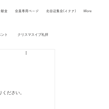
ン献金
会員専用ページ
北田辺集会(イテナ)
More
ベント
クリスマスイブ礼拝
師
入りください。