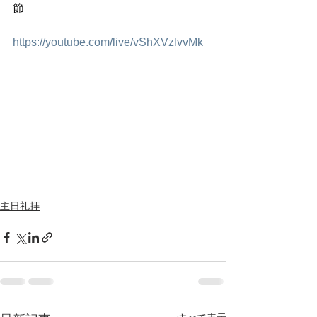
節
https://youtube.com/live/vShXVzlvvMk
主日礼拝