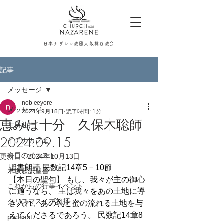
日本ナザレン教団大阪桃谷教会
記事
メッセージ
nob eeyore
メッセージ
2024年9月18日
読了時間: 1分
恵みは十分 久保木聡師
主日礼拝
2024.09.15
イテナカフェ
今日のイラスト
更新日：
2024年10月13日
聖書朗読 民数記14章5－10節
木坂超訳聖書
【本日の聖句】 もし、我々が主の御心
これからの行事イベント
に適うなら、 主は我々をあの土地に導
クリスマスイブ礼拝
き入れ、あの乳と蜜の流れる土地を与
えてくださるであろう。 民数記14章8
podcast