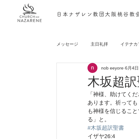
日本ナザレン教団大阪桃谷教
メッセージ
主日礼拝
イテナカ
nob eeyore
6月4日
podcast
木坂超訳聖
「神様、助けてくだ
あります。祈っても
も神様を信じること
る」と。
#木坂超訳聖書
イザヤ26:4 