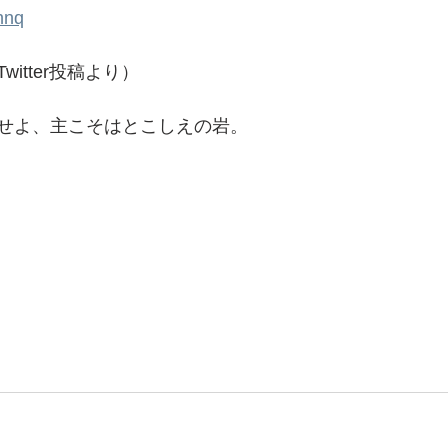
hnq
itter投稿より）
せよ、主こそはとこしえの岩。