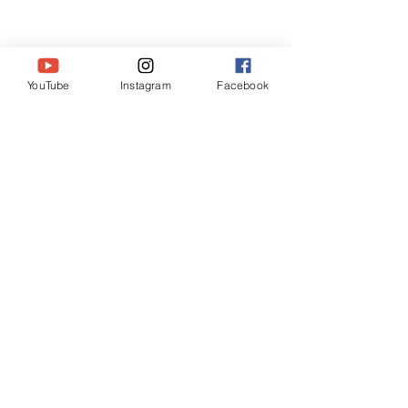
YouTube
Instagram
Facebook
コメント
#木坂超訳聖書 マタイ5:8
#木坂超訳聖書 
コメントを追加…
6:33