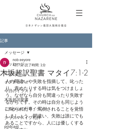
日本ナザレン教団大阪桃谷教会
記事
メッセージ
nob eeyore
メッセージ
4月7日
読了時間: 1分
木坂超訳聖書 マタイ7:1-2
主日礼拝
人の間違いや失敗を指摘して、叱った
イテナカフェ
り、責めたりする時は気をつけましょ
今日のイラスト
う。なぜなら自分も間違ったり失敗す
木坂超訳聖書
るからです。その時は自分も同じよう
これからの行事イベント
に叱られたり、罵倒されることを覚悟
しましょう。間違い、失敗は誰にでも
クリスマスイブ礼拝
あることですから、人には優しくする
podcast