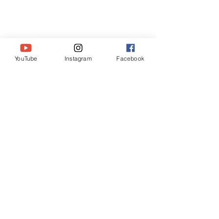
YouTube
Instagram
Facebook
コメント
木坂超訳聖書 ヤコブ5:16
#木坂超訳聖書 マ
コメントを追加…