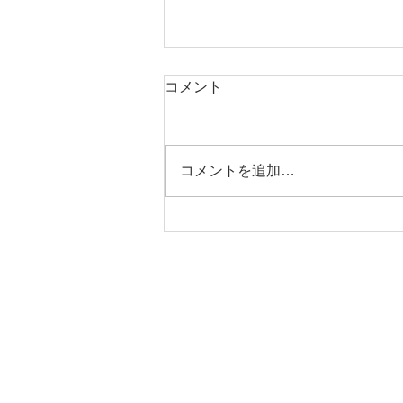
コメント
コメントを追加…
木坂超訳聖書 コロサイ3:23-
24
CONTACT