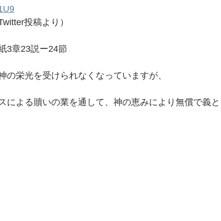
L1U9
itter投稿より）
3章23説ー24節
神の栄光を受けられなくなっていますが、 
スによる贖いの業を通して、神の恵みにより無償で義と