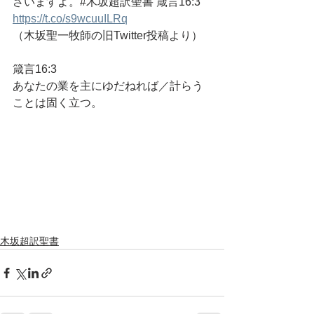
さいますよ。#木坂超訳聖書 箴言16:3 
https://t.co/s9wcuuILRq
（木坂聖一牧師の旧Twitter投稿より）
箴言16:3
あなたの業を主にゆだねれば／計らう
ことは固く立つ。
木坂超訳聖書