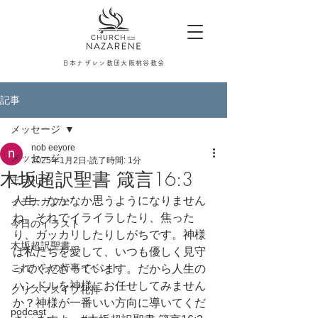
日本ナザレン教団大阪桃谷教会
記事
メッセージ
nob eeyore
メッセージ
2025年1月2日
読了時間: 1分
木坂超訳聖書 箴言16:3
主日礼拝
人生、なかなか思うようになりません
イテナカフェ
ね。それでイライラしたり、焦った
今日のイラスト
り、ガッカリしたりしがちです。神様
木坂超訳聖書
は私たちを愛して、いつも優しく見守
これからの行事イベント
ってくださっています。だから人生の
ハンドルを神様にお任せしてみません
クリスマスイブ礼拝
か？神様が一番いい方向に導いてくだ
podcast