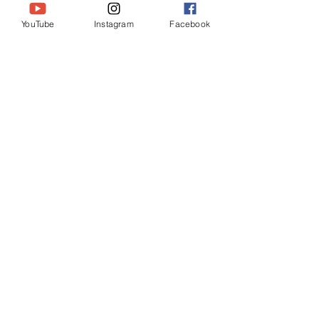
YouTube
Instagram
Facebook
コメント
木坂超訳聖書 ヤコブ5:16
#木坂超訳聖書 マ
コメントを追加…
CONTACT