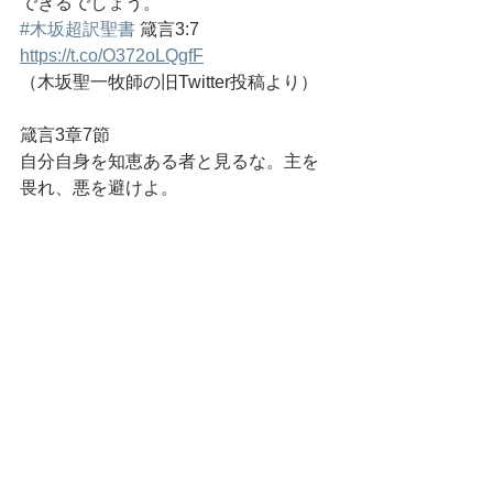
できるでしょう。
#木坂超訳聖書
 箴言3:7 
https://t.co/O372oLQgfF
（木坂聖一牧師の旧Twitter投稿より）
箴言3章7節
自分自身を知恵ある者と見るな。主を
畏れ、悪を避けよ。