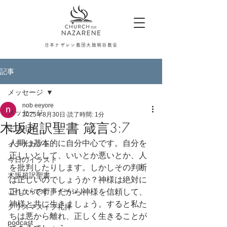
日本ナザレン教団大阪桃谷教会
記事
メッセージ
nob eeyore
メッセージ
2025年8月30日
読了時間: 1分
木坂超訳聖書 箴言3:7
主日礼拝
人間は基本的に自分中心です。自分を
イテナカフェ
正しいとして、いいとか悪いとか、人
今日のイラスト
を批判したりします。しかしその判断
木坂超訳聖書
は正しいのでしょうか？神様は絶対に
これからの行事イベント
正しいです。だから神様を信頼して、
神様と共に生きましょう。すると私た
クリスマスイブ礼拝
ちは悪から離れ、正しく生きることが
podcast