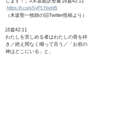
します！」#木坂超訳聖書 詩篇42:11
https://t.co/sSyPLYpxhB
（木坂聖一牧師の旧Twitter投稿より）
詩篇42:11
わたしを苦しめる者はわたしの骨を砕
き／絶え間なく嘲って言う／「お前の
神はどこにいる」と。