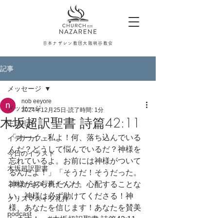
日本ナザレン教団大阪桃谷教会
記事
メッセージ
nob eeyore
メッセージ
2024年12月25日
読了時間: 1分
木坂超訳聖書 詩篇42:11
主日礼拝
「オーイ、私よ！何、落ち込んでいる
イテナカフェ
んだ？どうして悩んでいるだ？神様を
今日のイラスト
忘れているよ。お前には神様がついて
木坂超訳聖書
るんだよ！」「そうだ！そうだった。
これからの行事イベント
神様がおられたんだ。心配することな
い、神様は必ず助けてくださる！神
クリスマスイブ礼拝
様、あなたを信じます！あなたを賛美
podcast