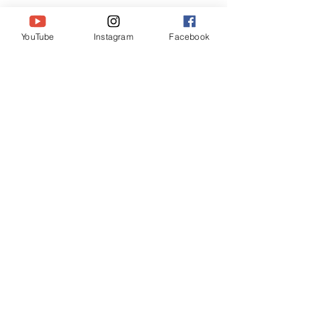
YouTube
Instagram
Facebook
コメント
木坂超訳聖書 ヤコブ5:16
#木坂超訳聖書 マ
コメントを追加…
CONTACT