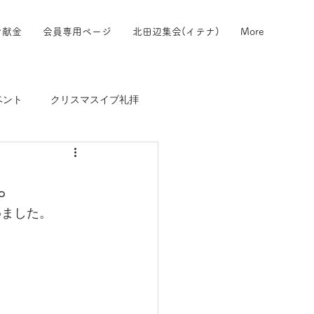
ン献金
会員専用ページ
北田辺集会(イテナ)
More
ベント
クリスマスイブ礼拝
た。
めました。