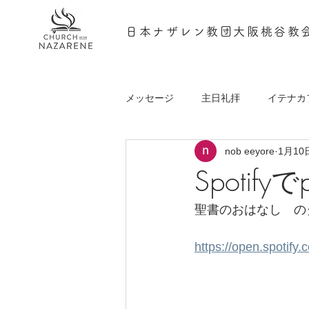
日本ナザレン教団大阪桃谷教
メッセージ
主日礼拝
イテナカ
nob eeyore
1月10
podcast
Spotif
聖書のおはなし　の
https://open.spoti