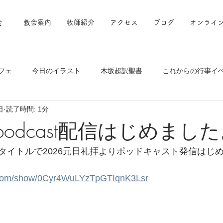
会
教会案内
牧師紹介
アクセス
ブログ
オンライ
フェ
今日のイラスト
木坂超訳聖書
これからの行事イ
日
読了時間: 1分
yでpodcast配信はじめまし
タイトルで2026元日礼拝よりポッドキャスト発信はじ
fy.com/show/0Cyr4WuLYzTpGTIqnK3Lsr